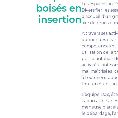
Les espaces boisé
boisés en
Diversifier les e
insertion
d’accueil d’un g
axe de repos pour
A travers ses acti
donner des chance
compétences que 
utilisation de la
puis plantation d
activités sont co
mal maîtrisées ; c
à l’extérieur app
tout en étant au t
L’équipe Bois, ét
caprins, une ânes
meneuse d’attela
le débardage, l’a