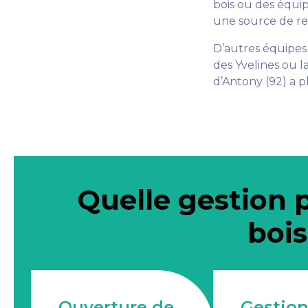
bois ou des équip
une source de resp
D’autres équipes
des Yvelines ou l
d’Antony (92) a p
Quelle gestion 
bois
Ouverture de
Gestio