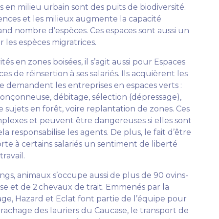
s en milieu urbain sont des puits de biodiversité.
ssences et les milieux augmente la capacité
rand nombre d’espèces. Ces espaces sont aussi un
 les espèces migratrices.
vités en zones boisées, il s’agit aussi pour Espaces
s de réinsertion à ses salariés. Ils acquièrent les
demandent les entreprises en espaces verts :
 tronçonneuse, débitage, sélection (dépressage),
e sujets en forêt, voire replantation de zones. Ces
mplexes et peuvent être dangereuses si elles sont
ela responsabilise les agents. De plus, le fait d’être
orte à certains salariés un sentiment de liberté
ravail.
angs, animaux s’occupe aussi de plus de 90 ovins-
se et de 2 chevaux de trait. Emmenés par la
ge, Hazard et Eclat font partie de l’équipe pour
rrachage des lauriers du Caucase, le transport de