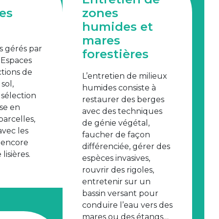
es
zones
humides et
mares
es gérés par
forestières
, Espaces
tions de
L’entretien de milieux
sol,
humides consiste à
 sélection
restaurer des berges
ise en
avec des techniques
parcelles,
de génie végétal,
vec les
faucher de façon
 encore
différenciée, gérer des
lisières.
espèces invasives,
rouvrir des rigoles,
entretenir sur un
bassin versant pour
conduire l’eau vers des
mares ou des étangs…