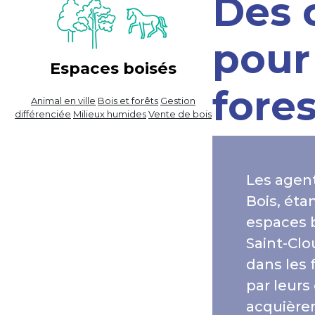
Des 
pour
Espaces boisés
fores
Animal en ville
Bois et forêts
Gestion
différenciée
Milieux humides
Vente de bois
Les agen
Bois, éta
espaces 
Saint-Clo
dans les
par leurs
acquière