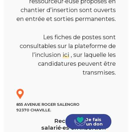
ressourceur·euse proposés en
chantier d’insertion sont ouverts
en entrée et sorties permanentes.
Les fiches de postes sont
consultables sur la plateforme de
l’inclusion
ici
, sur laquelle les
candidatures peuvent être
transmises.
855 AVENUE ROGER SALENGRO
92370 CHAVILLE.
Je fais
Recrutement des
un don
salarié·es en insertion