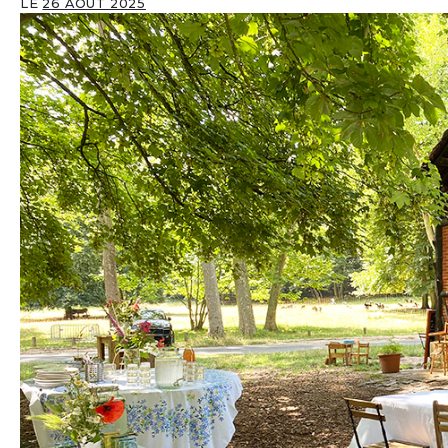
LE
26 AOÛT 2025