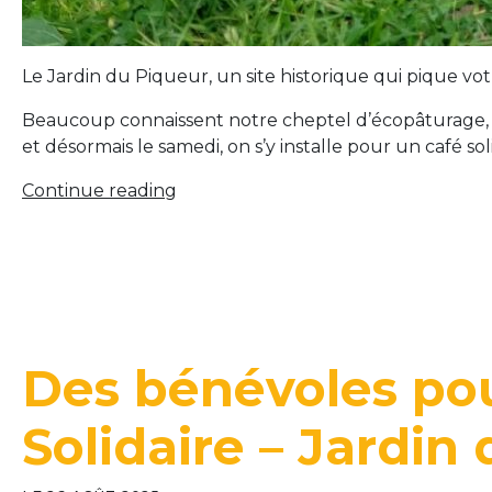
Le Jardin du Piqueur, un site historique qui pique votr
Beaucoup connaissent notre cheptel d’écopâturage, d’
et désormais le samedi, on s’y installe pour un café soli
« Un
Continue reading
Café
solidaire
au
Jardin
du
Piqueur »
Des bénévoles pou
Solidaire – Jardin