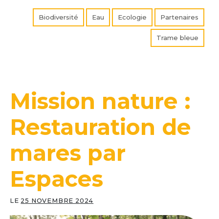
Régional
« Des
Biodiversité
Eau
Ecologie
Partenaires
clés
Trame bleue
pour
favoriser
la
trame
bleue
Mission nature :
en
ville » »
Restauration de
mares par
Espaces
LE
25 NOVEMBRE 2024