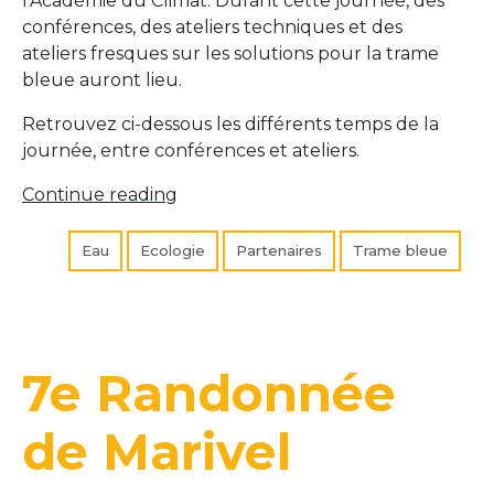
l’Académie du Climat. Durant cette journée, des
conférences, des ateliers techniques et des
ateliers fresques sur les solutions pour la trame
bleue auront lieu.
Retrouvez ci-dessous les différents temps de la
journée, entre conférences et ateliers.
« Colloque
Continue reading
Régional
« Des
Eau
Ecologie
Partenaires
Trame bleue
clés
pour
favoriser
la
7e Randonnée
trame
bleue
en
de Marivel
ville » «