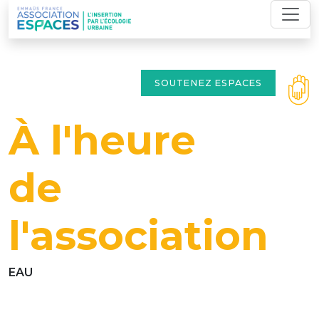
Skip
to
content
SOUTENEZ ESPACES
À l'heure
de
l'association
EAU