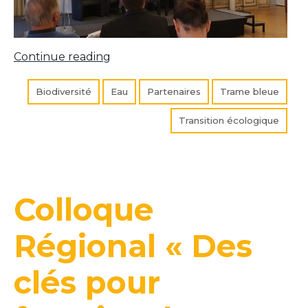
« Mission
Continue reading
nature
:
Biodiversité
Eau
Partenaires
Trame bleue
Restauration
Transition écologique
de
mares
par
Espaces »
Colloque
Régional « Des
clés pour