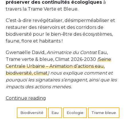
préserver des continuités écologiques
à
travers la Trame Verte et Bleue.
C’est-à-dire revégétaliser, désimperméabiliser et
restaurer des réservoirs et des corridors de
biodiversité pour le bien-être des écosystèmes,
faune, flore et habitants !
Gwenaëlle David,
Animatrice du Contrat
Eau,
Trame verte & bleue, Climat 2026-2030
(
Seine
Centrale Urbaine – Animation d’actions eau,
biodiversité, climat
) nous explique comment et
pourquoi les signataires s’engagent, ainsi que les
impacts des actions menées.
« Préserver
Continue reading
la
biodiversité
Biodiversité
Eau
Ecologie
Trame bleue
en
restaurant