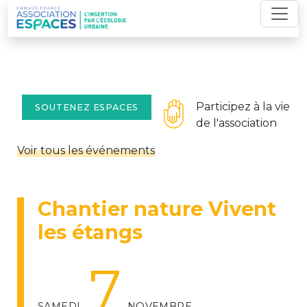
Skip
to
content
Participez à la vie
SOUTENEZ ESPACES
de l'association
Voir tous les événements
Chantier nature Vivent
les étangs
7
SAMEDI
NOVEMBRE