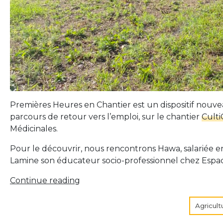
Premières Heures en Chantier est un dispositif nouv
parcours de retour vers l’emploi, sur le chantier
Cult
Médicinales.
Pour le découvrir, nous rencontrons Hawa, salariée en
Lamine son éducateur socio-professionnel chez Espace
« Premières
Continue reading
Heures
en
Agricult
Chantier