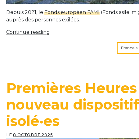
Depuis 2021, le
Fonds européen FAMI
(Fonds asile, mi
auprès des personnes exilées.
« FAMI
Continue reading
:
Transition
Français
écologique
vectrice
d’intégration II »
Premières Heures 
nouveau dispositif
isolé·es
LE
8 OCTOBRE 2025