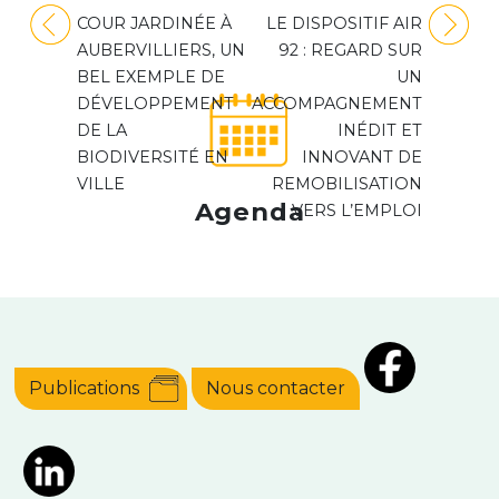
Navigation
COUR JARDINÉE À
LE DISPOSITIF AIR
de
AUBERVILLIERS, UN
92 : REGARD SUR
l’article
BEL EXEMPLE DE
UN
DÉVELOPPEMENT
ACCOMPAGNEMENT
DE LA
INÉDIT ET
BIODIVERSITÉ EN
INNOVANT DE
VILLE
REMOBILISATION
Agenda
VERS L’EMPLOI
Publications
Nous contacter