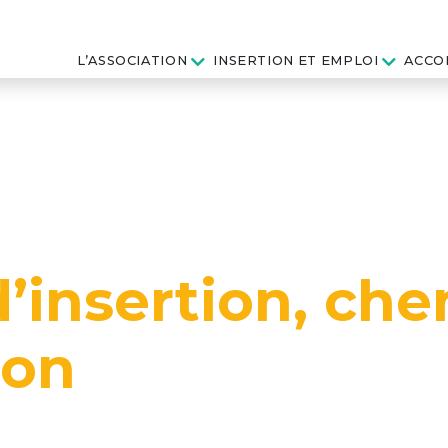
L’ASSOCIATION
INSERTION ET EMPLOI
ACCO
’insertion, ch
ion