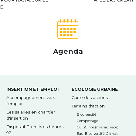
 POUR HAWA, SUR LE
ATELIERS CRÉATIF
ME
Agenda
INSERTION ET EMPLOI
ÉCOLOGIE URBAINE
Accompagnement vers
Carte des actions
l'emploi
Terrains d'action
Les salariés en chantier
Biodiversité
d'insertion
Compostage
Dispositif Premières heures
CultiCime (maraîchage)
92
Eau, Biodiversité, Climat