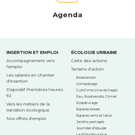
Agenda
INSERTION ET EMPLOI
ÉCOLOGIE URBAINE
Accompagnement vers
Carte des actions
l'emploi
Terrains d'action
Les salariés en chantier
Biodiversité
d'insertion
Compostage
Dispositif Premières heures
CultiCime (maraîchage)
92
Eau, Biodiversité, Climat
Ecopâturage
Vers les métiers de la
Espaces boisés
transition écologique
Espaces verts et talus
Nos offres d'emploi
Jardins partagés
Journées d'équipe
La P'tite Boutique