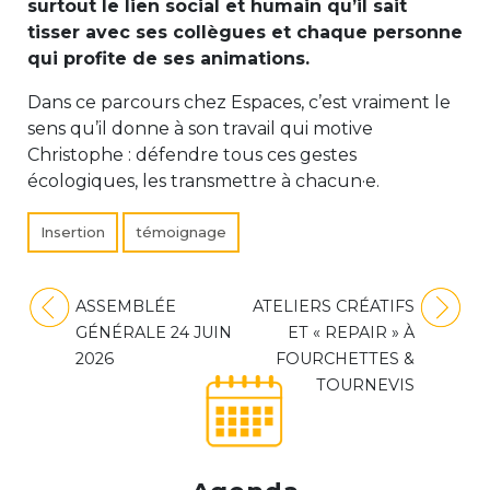
surtout le lien social et humain qu’il sait
tisser avec ses collègues et chaque personne
qui profite de ses animations.
Dans ce parcours chez Espaces, c’est vraiment le
sens qu’il donne à son travail qui motive
Christophe : défendre tous ces gestes
écologiques, les transmettre à chacun·e.
Insertion
témoignage
Navigation
ASSEMBLÉE
ATELIERS CRÉATIFS
de
GÉNÉRALE 24 JUIN
ET « REPAIR » À
l’article
2026
FOURCHETTES &
TOURNEVIS