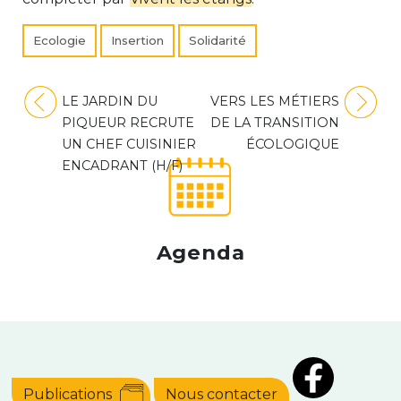
Ecologie
Insertion
Solidarité
Navigation
LE JARDIN DU
VERS LES MÉTIERS
de
PIQUEUR RECRUTE
DE LA TRANSITION
l’article
UN CHEF CUISINIER
ÉCOLOGIQUE
ENCADRANT (H/F)
Agenda
Publications
Nous contacter