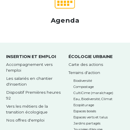
Agenda
INSERTION ET EMPLOI
ÉCOLOGIE URBAINE
Accompagnement vers
Carte des actions
l'emploi
Terrains d'action
Les salariés en chantier
Biodiversité
d'insertion
Compostage
Dispositif Premières heures
CultiCime (maraîchage)
92
Eau, Biodiversité, Climat
Ecopâturage
Vers les métiers de la
Espaces boisés
transition écologique
Espaces verts et talus
Nos offres d'emploi
Jardins partagés
Journées d'équipe