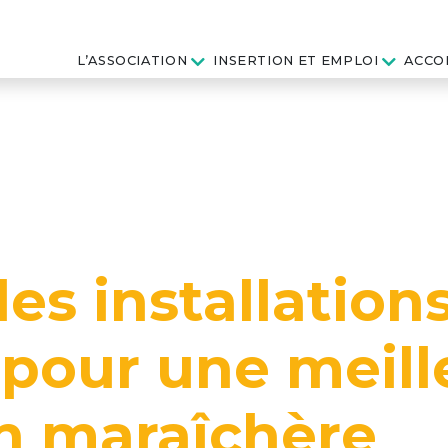
L’ASSOCIATION
INSERTION ET EMPLOI
ACCO
es installation
 pour une meill
n maraîchère