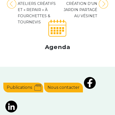
Navigation
ATELIERS CRÉATIFS
CRÉATION D’UN
de
ET « REPAIR » À
JARDIN PARTAGÉ
l’article
FOURCHETTES &
AU VÉSINET
TOURNEVIS
Agenda
Publications
Nous contacter