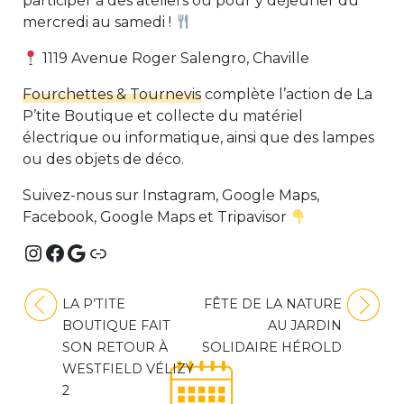
participer à des ateliers ou pour y déjeuner du
mercredi au samedi !
1119 Avenue Roger Salengro, Chaville
Fourchettes & Tournevis
complète l’action de La
P’tite Boutique et collecte du matériel
électrique ou informatique, ainsi que des lampes
ou des objets de déco.
Suivez-nous sur Instagram, Google Maps,
Facebook, Google Maps et Tripavisor
Instagram
Facebook
Google
Lien
Navigation
LA P’TITE
FÊTE DE LA NATURE
de
BOUTIQUE FAIT
AU JARDIN
l’article
SON RETOUR À
SOLIDAIRE HÉROLD
WESTFIELD VÉLIZY
2