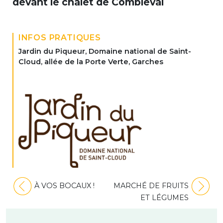
devant le chalet de Combleval
INFOS PRATIQUES
Jardin du Piqueur, Domaine national de Saint-
Cloud, allée de la Porte Verte, Garches
Navigation
À VOS BOCAUX !
MARCHÉ DE FRUITS
de
ET LÉGUMES
l’article