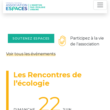
Skip
to
content
Participez à la vie
SOUTENEZ ESPACES
de l'association
Voir tous les événements
Les Rencontres de
l’écologie
22
DIMANCHE
JUIN