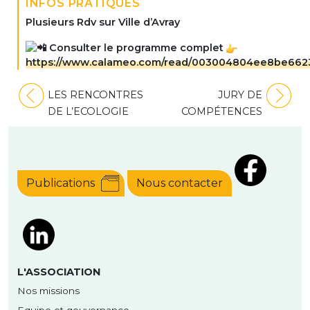
INFOS PRATIQUES
Plusieurs Rdv sur Ville d’Avray
Consulter le programme complet
https://www.calameo.com/read/003004804ee8be662
Navigation
LES RENCONTRES
JURY DE
de
DE L’ECOLOGIE
COMPÉTENCES
l’article
Publications
Nous contacter
L'ASSOCIATION
Nos missions