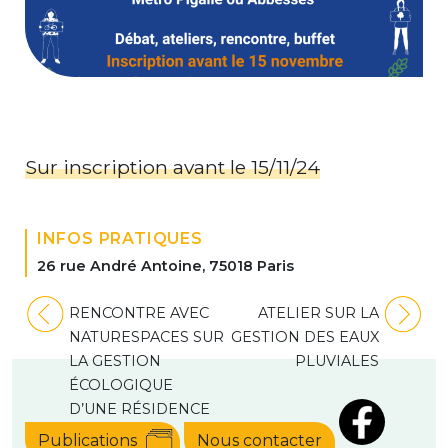
Sur inscription avant le 15/11/24
INFOS PRATIQUES
26 rue André Antoine, 75018 Paris
Navigation
RENCONTRE AVEC
ATELIER SUR LA
de
NATURESPACES SUR
GESTION DES EAUX
l’article
LA GESTION
PLUVIALES
ÉCOLOGIQUE
D’UNE RÉSIDENCE
Publications
Nous contacter