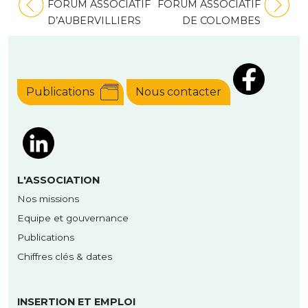
Navigation
FORUM ASSOCIATIF
FORUM ASSOCIATIF
de
D’AUBERVILLIERS
DE COLOMBES
l’article
Publications
Nous contacter
L'ASSOCIATION
Nos missions
Equipe et gouvernance
Publications
Chiffres clés & dates
INSERTION ET EMPLOI