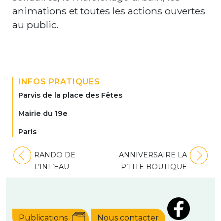
animations et toutes les actions ouvertes
au public.
INFOS PRATIQUES
Parvis de la place des Fêtes
Mairie du 19e
Paris
Navigation
RANDO DE
ANNIVERSAIRE LA
de
L’INF’EAU
P’TITE BOUTIQUE
l’article
Publications
Nous contacter