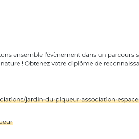
êtons ensemble l’évènement dans un parcours se
 nature ! Obtenez votre diplôme de reconnaissan
ociations/jardin-du-piqueur-association-espac
queur