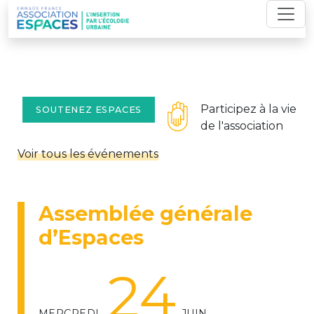
Skip
to
content
Participez à la vie
SOUTENEZ ESPACES
de l'association
Voir tous les événements
Assemblée générale
d’Espaces
24
MERCREDI
JUIN