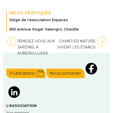
INFOS PRATIQUES
Siège de l’association Espaces
855 avenue Roger Salengro, Chaville
Navigation
RENDEZ-VOUS AUX
CHANTIER NATURE
de
JARDINS, À
VIVENT LES ÉTANGS
l’article
AUBERVILLIERS
Publications
Nous contacter
L'ASSOCIATION
Nos missions